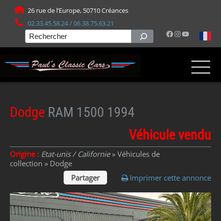
Panneau de gestion des cookies
26 rue de l’Europe, 50710 Créances
02.33.45.58.24 / 06.38.75.63.21
Facebook
Instagram
YouTube
Rechercher
Dodge
RAM 1500 1994
Véhicule vendu
Origine :
Etat-unis / Californie
» Véhicules de
collection »
Dodge
Partager
Imprimer cette annonce