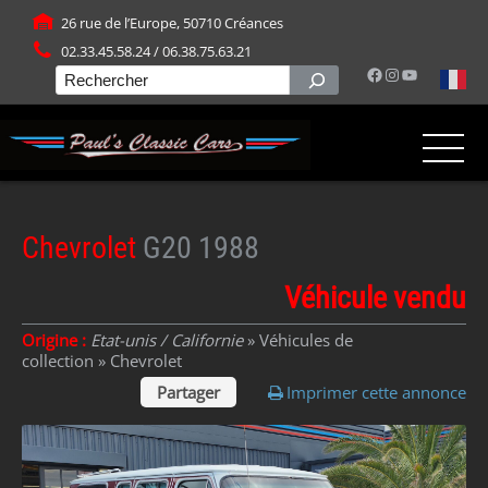
Panneau de gestion des cookies
26 rue de l’Europe, 50710 Créances
02.33.45.58.24 / 06.38.75.63.21
Facebook
Instagram
YouTube
Rechercher
Chevrolet
G20 1988
Véhicule vendu
Origine :
Etat-unis / Californie
» Véhicules de
collection »
Chevrolet
Partager
Imprimer cette annonce