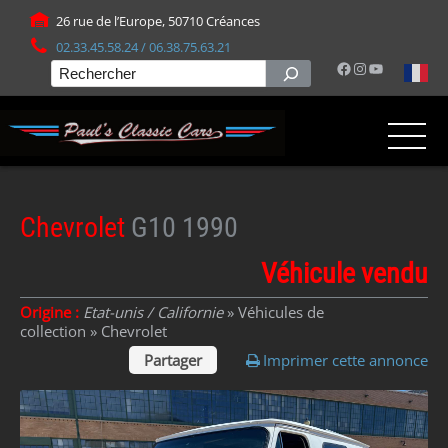
Panneau de gestion des cookies
26 rue de l’Europe, 50710 Créances
02.33.45.58.24 / 06.38.75.63.21
Facebook
Instagram
YouTube
Rechercher
Chevrolet
G10 1990
Véhicule vendu
Origine :
Etat-unis / Californie
» Véhicules de
collection »
Chevrolet
Partager
Imprimer cette annonce