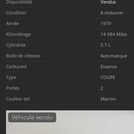
Disponibilité
Vendus
Condition
A restaurer
Année
1979
Kilométrage
14 984 Miles
Cylindrée
5.7 L
Boîte de vitesses
Automatique
Carburant
Essence
Type
COUPE
Portes
2
Couleur ext
Marron
Véhicule vendu