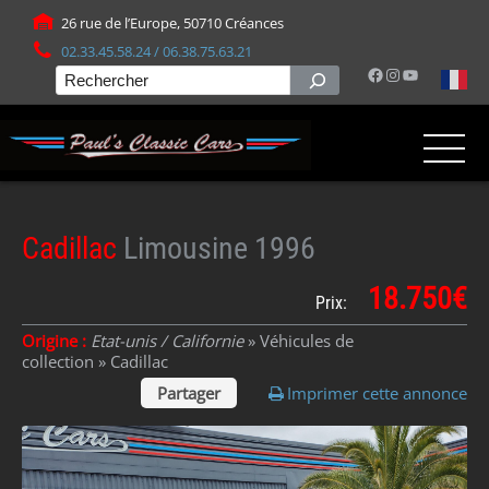
Panneau de gestion des cookies
26 rue de l’Europe, 50710 Créances
02.33.45.58.24 / 06.38.75.63.21
Facebook
Instagram
YouTube
Rechercher
Cadillac
Limousine 1996
18.750€
Prix:
Origine :
Etat-unis / Californie
» Véhicules de
collection »
Cadillac
Partager
Imprimer cette annonce