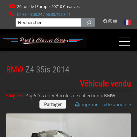
Panneau de gestion des cookies
26 rue de l’Europe, 50710 Créances
02.33.45.58.24 / 06.38.75.63.21
Facebook
Instagram
YouTube
Rechercher
BMW
Z4 35is 2014
Véhicule vendu
Origine :
Angleterre
» Véhicules de collection »
BMW
Partager
Imprimer cette annonce