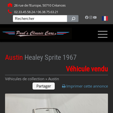
Panneau de gestion des cookies
26 rue de l’Europe, 50710 Créances
02.33.45.58.24 / 06.38.75.63.21
Facebook
Instagram
YouTube
Rechercher
Austin
Healey Sprite 1967
Véhicule vendu
Véhicules de collection »
Austin
Partager
Imprimer cette annonce