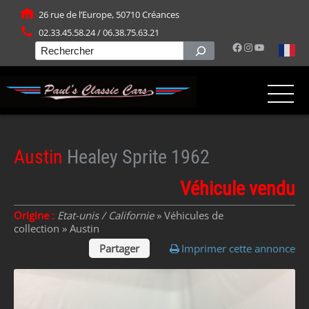
Panneau de gestion des cookies
26 rue de l’Europe, 50710 Créances
02.33.45.58.24 / 06.38.75.63.21
Facebook
Instagram
YouTube
Rechercher
Austin
Healey Sprite 1962
Véhicule vendu
Origine :
Etat-unis / Californie
» Véhicules de
collection »
Austin
Partager
Imprimer cette annonce