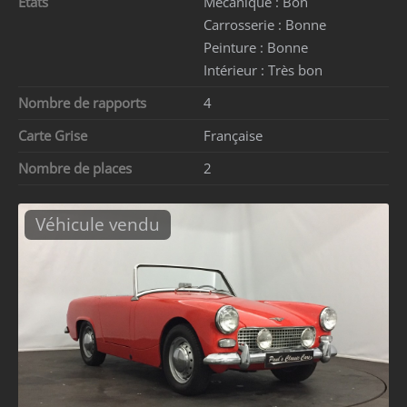
Etats
Mécanique :
Bon
Carrosserie :
Bonne
Peinture :
Bonne
Intérieur :
Très bon
Nombre de rapports
4
Carte Grise
Française
Nombre de places
2
Véhicule vendu