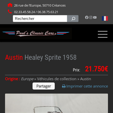
Panneau de gestion des cookies
26 rue de l’Europe, 50710 Créances
02.33.45.58.24 / 06.38.75.63.21
Facebook
Instagram
YouTube
Rechercher
Austin
Healey Sprite 1958
21.750€
Prix:
Origine :
Europe
» Véhicules de collection »
Austin
Partager
Imprimer cette annonce