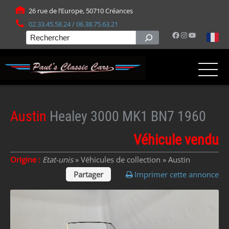
Panneau de gestion des cookies
26 rue de l’Europe, 50710 Créances
02.33.45.58.24 / 06.38.75.63.21
Facebook
Instagram
YouTube
Rechercher
Austin
Healey 3000 MK1 BN7 1960
Véhicule vendu
Origine :
Etat-unis
» Véhicules de collection »
Austin
Partager
Imprimer cette annonce