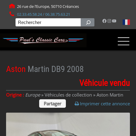
Panneau de gestion des cookies
26 rue de l’Europe, 50710 Créances
02.33.45.58.24 / 06.38.75.63.21
Facebook
Instagram
YouTube
Rechercher
Aston
Martin DB9 2008
Véhicule vendu
Origine :
Europe
» Véhicules de collection »
Aston Martin
Partager
Imprimer cette annonce