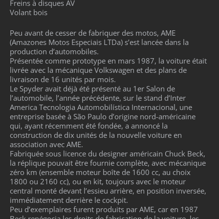
Freins à disques AV
Volant bois
Peu avant de cesser de fabriquer des motos, AME
(Amazones Motos Especiais LTDa) s’est lancée dans la
production d’automobiles.
Présentée comme prototype en mars 1987, la voiture était
livrée avec la mécanique Volkswagen et des plans de
livraison de 16 unités par mois.
Le Spyder avait déjà été présenté au 1er Salon de
l’automobile, l’année précédente, sur le stand d’Inter
America Tecnologia Automobilística Internacional, une
entreprise basée à São Paulo d’origine nord-américaine
qui, ayant récemment été fondée, a annoncé la
construction de dix unités de la nouvelle voiture en
association avec AME.
Fabriquée sous licence du designer américain Chuck Beck,
la réplique pouvait être fournie complète, avec mécanique
zéro km (ensemble moteur boîte de 1600 cc, au choix
1800 ou 2160 cc), ou en kit, toujours avec le moteur
central monté devant l’essieu arrière, en position inversée,
immédiatement derrière le cockpit.
Peu d’exemplaires furent produits par AME, car en 1987
Beck renégocia les droits de fabrication de la voiture, les