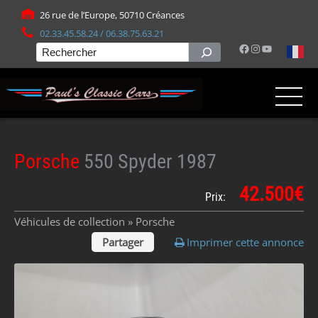
Panneau de gestion des cookies
26 rue de l’Europe, 50710 Créances
02.33.45.58.24 / 06.38.75.63.21
Facebook
Instagram
YouTube
Rechercher
Porsche
550 Spyder 1987
42.500€
Prix:
Véhicules de collection »
Porsche
Partager
Imprimer cette annonce