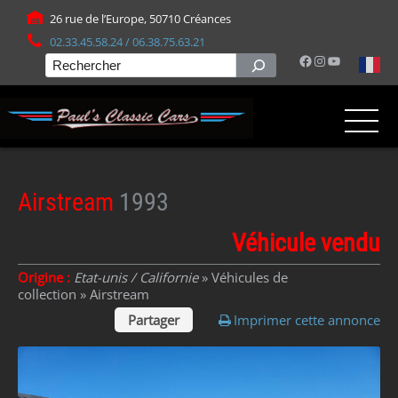
Panneau de gestion des cookies
26 rue de l’Europe, 50710 Créances
02.33.45.58.24 / 06.38.75.63.21
Facebook
Instagram
YouTube
Rechercher
Airstream
1993
Véhicule vendu
Origine :
Etat-unis / Californie
» Véhicules de
collection »
Airstream
Partager
Imprimer cette annonce