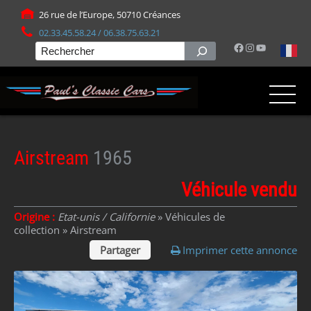
Panneau de gestion des cookies
26 rue de l’Europe, 50710 Créances
02.33.45.58.24 / 06.38.75.63.21
Facebook
Instagram
YouTube
Rechercher
Airstream
1965
Véhicule vendu
Origine :
Etat-unis / Californie
» Véhicules de
collection »
Airstream
Partager
Imprimer cette annonce