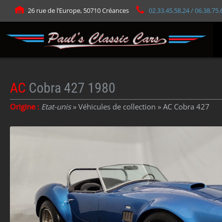
Panneau de gestion des cookies
26 rue de l’Europe, 50710 Créances
02.33.45.58.24 / 06.38.75.
AC
Cobra 427 1980
Origine :
Etat-unis
» Véhicules de collection »
AC Cobra 427